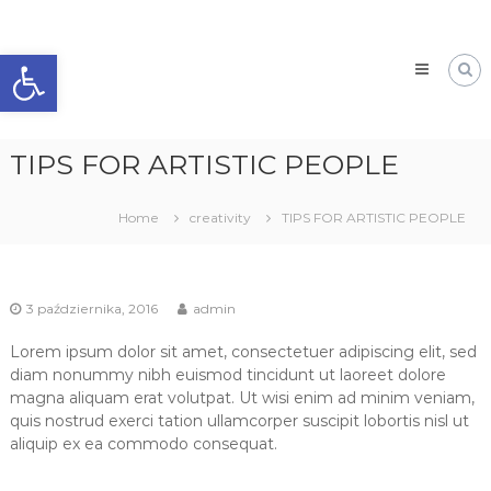
Skip
to
Open toolbar
content
DPS
KUTNO
DOM
TIPS FOR ARTISTIC PEOPLE
POMOCY
SPOŁECZNEJ
Home
creativity
TIPS FOR ARTISTIC PEOPLE
3 października, 2016
admin
Lorem ipsum dolor sit amet, consectetuer adipiscing elit, sed
diam nonummy nibh euismod tincidunt ut laoreet dolore
magna aliquam erat volutpat. Ut wisi enim ad minim veniam,
quis nostrud exerci tation ullamcorper suscipit lobortis nisl ut
aliquip ex ea commodo consequat.