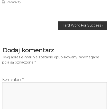
creativity
Nawigacja
Hard Work For Success
wpisu
Dodaj komentarz
Twój adres e-mail nie zostanie opublikowany.
Wymagane
pola są oznaczone
*
Komentarz
*