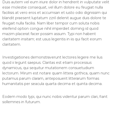
Duis autem vel eum iriure dolor in hendrerit in vulputate velit
esse molestie consequat, vel illum dolore eu feugiat nulla
facilisis at vero eros et accumsan et iusto odio dignissim qui
blandit praesent luptatum zzril delenit augue duis dolore te
feugait nulla facilisi. Nam liber tempor cum soluta nobis
eleifend option congue nihil imperdiet doming id quod
mazim placerat facer possim assum. Typi non habent
claritatem insitam; est usus legentis in iis qui facit eorum
claritatem.
Investigationes demonstraverunt lectores legere me lius
quod ii legunt saepius. Claritas est etiam processus
dynamicus, qui sequitur mutationem consuetudium
lectorum. Mirum est notare quam littera gothica, quam nunc
putamus parum claram, anteposuerit litterarum formas
humanitatis per seacula quarta decima et quinta decima.
Eodem modo typi, qui nunc nobis videntur parum clari, fiant
sollemnes in futurum.